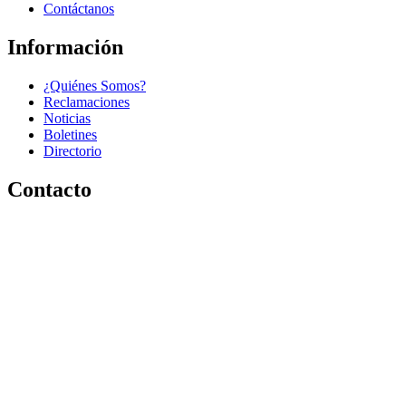
Contáctanos
Información
¿Quiénes Somos?
Reclamaciones
Noticias
Boletines
Directorio
Contacto
Tel. (787) 282-0714
P.O. Box 360076
San Juan, PR 00936-0076