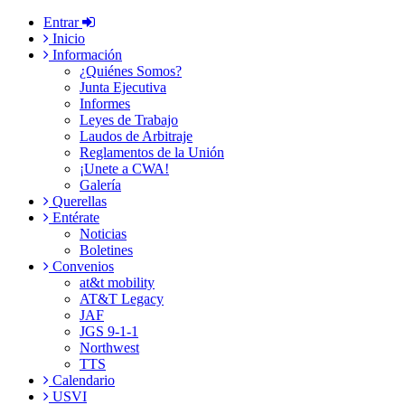
Entrar
Inicio
Información
¿Quiénes Somos?
Junta Ejecutiva
Informes
Leyes de Trabajo
Laudos de Arbitraje
Reglamentos de la Unión
¡Unete a CWA!
Galería
Querellas
Entérate
Noticias
Boletines
Convenios
at&t mobility
AT&T Legacy
JAF
JGS 9-1-1
Northwest
TTS
Calendario
USVI