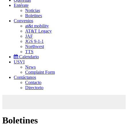
Querellas
Entérate
Noticias
Boletines
Convenios
at&t mobility
AT&T Legacy
JAF
JGS 9-1-1
Northwest
TTS
Calendario
USVI
News
Complaint Form
Contáctanos
Contacto
Directorio
Boletines