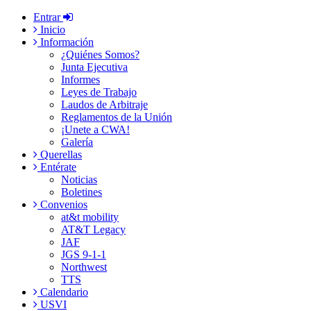
Entrar
Inicio
Información
¿Quiénes Somos?
Junta Ejecutiva
Informes
Leyes de Trabajo
Laudos de Arbitraje
Reglamentos de la Unión
¡Unete a CWA!
Galería
Querellas
Entérate
Noticias
Boletines
Convenios
at&t mobility
AT&T Legacy
JAF
JGS 9-1-1
Northwest
TTS
Calendario
USVI