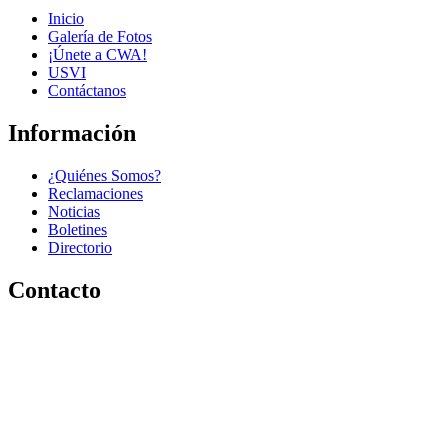
Inicio
Galería de Fotos
¡Únete a CWA!
USVI
Contáctanos
Información
¿Quiénes Somos?
Reclamaciones
Noticias
Boletines
Directorio
Contacto
Tel. (787) 282-0714
P.O. Box 360076
San Juan, PR 00936-0076